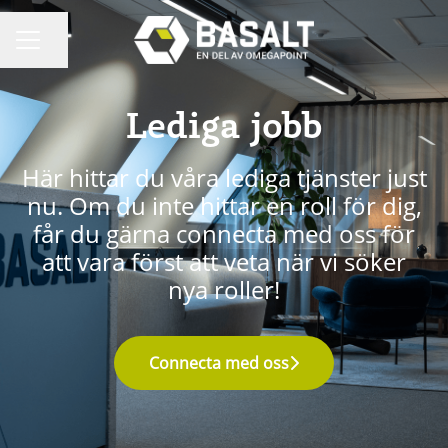
Dela sidan
KARRIÄRMENY
Lediga jobb
Här hittar du våra lediga tjänster just
nu. Om du inte hittar en roll för dig,
får du gärna connecta med oss för
att vara först att veta när vi söker
nya roller!
Connecta med oss