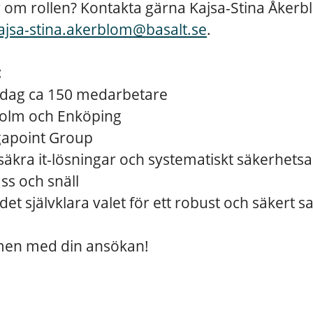
r om rollen? Kontakta gärna Kajsa-Stina Åker
ajsa-stina.akerblom@basalt.se
.
:
idag ca 150 medarbetare
holm och Enköping
gapoint Group
äkra it-lösningar och systematiskt säkerhets
ss och snäll
 det självklara valet för ett robust och säkert 
en med din ansökan!