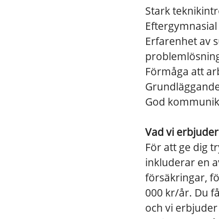
Stark teknikint
Eftergymnasial 
Erfarenhet av s
problemlösnin
Förmåga att ar
Grundläggande 
God kommunikat
Vad vi erbjude
För att ge dig 
inkluderar en 
försäkringar, f
000 kr/år. Du få
och vi erbjuder