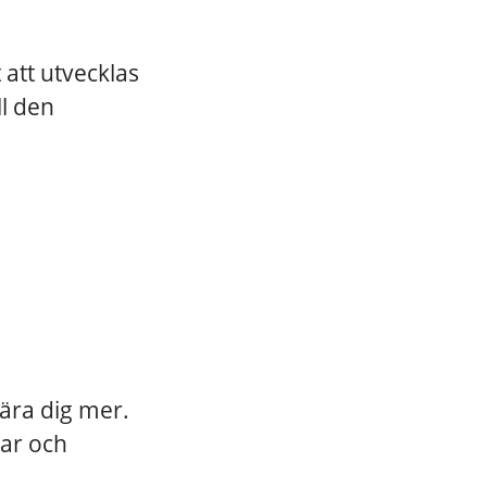
 att utvecklas
ll den
lära dig mer.
ar och