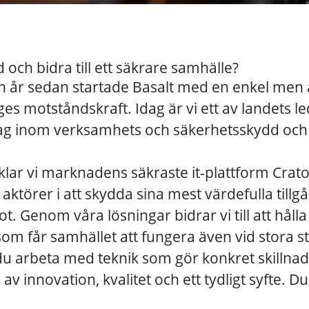
 och bidra till ett säkrare samhälle?
n år sedan startade Basalt med en enkel men
iges motståndskraft. Idag är vi ett av landets 
ag inom verksamhets och säkerhetsskydd och v
klar vi marknadens säkraste it-plattform Crato
 aktörer i att skydda sina mest värdefulla til
ot. Genom våra lösningar bidrar vi till att håll
m får samhället att fungera även vid stora st
 du arbeta med teknik som gör konkret skillnad 
av innovation, kvalitet och ett tydligt syfte. D