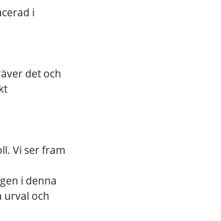
acerad i
äver det och
kt
l. Vi ser fram
gen i denna
a urval och