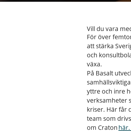
Vill du vara med
För över femto
att stärka Sver
och konsultbol
växa.
På Basalt utvec
samhällsviktiga
yttre och inre h
verksamheter so
kriser. Här får
team som drivs 
om Craton
här.