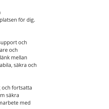
n
platsen för dig.
support och
dare och
 länk mellan
abila, säkra och
 och fortsatta
nom säkra
samarbete med