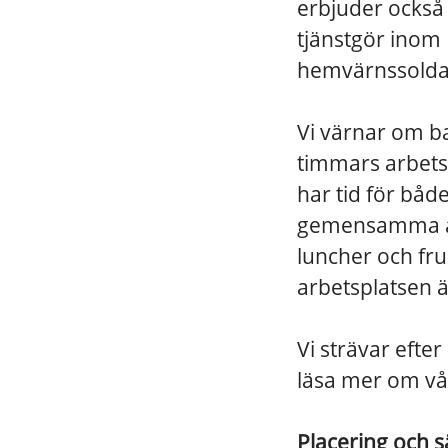
erbjuder också
tjänstgör inom 
hemvärnssolda
Vi värnar om ba
timmars arbetsd
har tid för både
gemensamma akt
luncher och fr
arbetsplatsen ä
Vi strävar efter
läsa mer om vå
Placering och 