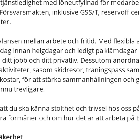
 tjänstledighet med löneutfyllnad för medarb
Försvarsmakten, inklusive GSS/T, reservoffice
ter.
lansen mellan arbete och fritid. Med flexibla a
ag innan helgdagar och ledigt på klämdagar ser
 ditt jobb och ditt privatliv. Dessutom anordna
iviteter, såsom skidresor, träningspass samt
ukostar, för att stärka sammanhållningen och 
nnu trevligare.
 att du ska känna stolthet och trivsel hos oss 
ra förmåner och om hur det är att arbeta på 
säkerhet