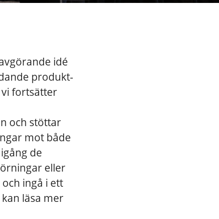
 avgörande idé
ledande produkt-
i fortsätter
n och stöttar
lgångar mot både
a igång de
örningar eller
och ingå i ett
u kan läsa mer