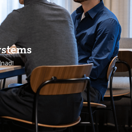
ystems
llnad!