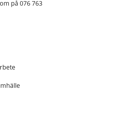
blom på 076 763
arbete
samhälle