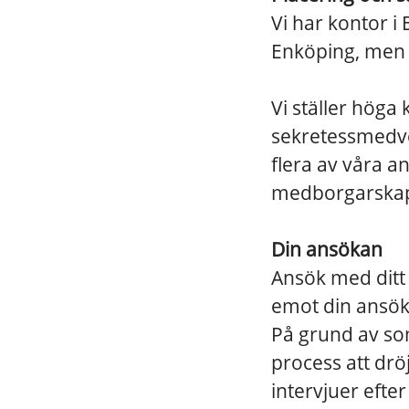
Vi har kontor i
Enköping, men 
Vi ställer höga
sekretessmedve
flera av våra a
medborgarskap e
Din ansökan
Ansök med ditt 
emot din ansök
På grund av s
process att drö
intervjuer efte