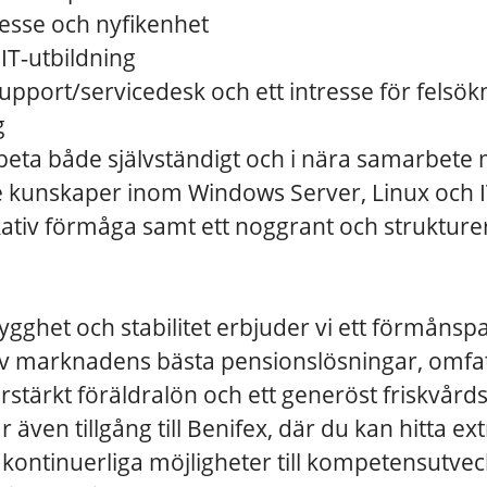
resse och nyfikenhet
IT‑utbildning
upport/servicedesk och ett intresse för felsök
g
beta både självständigt och i nära samarbete
kunskaper inom Windows Server, Linux och IT
iv förmåga samt ett noggrant och strukturer
r
trygghet och stabilitet erbjuder vi ett förmåns
av marknadens bästa pensionslösningar, omfa
örstärkt föräldralön och ett generöst friskvård
r även tillgång till Benifex, där du kan hitta e
 kontinuerliga möjligheter till kompetensutveck