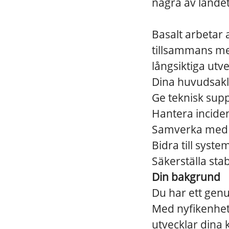
några av landet
Basalt arbetar 
tillsammans med
långsiktiga utv
Dina huvudsak
Ge teknisk supp
Hantera incide
Samverka med 
Bidra till syst
Säkerställa sta
Din bakgrund
Du har ett genui
Med nyfikenhet
utvecklar dina 