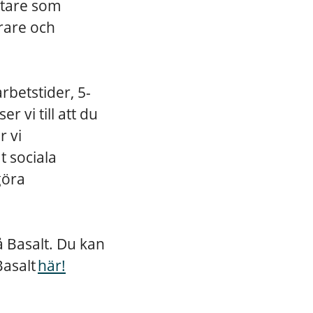
etare som
rare och
rbetstider, 5-
 vi till att du
r vi
 sociala
göra
på Basalt. Du kan
Basalt
här!