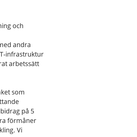
ning och
 med andra
‑infrastruktur
at arbetssätt
paket som
ttande
sbidrag på 5
xtra förmåner
ling. Vi