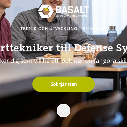
TEKNIK OCH UTVECKLING
·
ENKÖPING
rttekniker till Defense S
ker dig som vill ha ett jobb där du får göra ski
Sök tjänsten