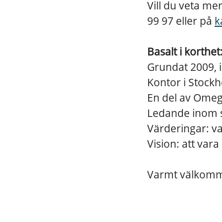
Vill du veta me
99 97 eller på
k
Basalt i korthet
Grundat 2009, 
Kontor i Stock
En del av Ome
Ledande inom s
Värderingar: va
Vision: att vara
Varmt välkomm